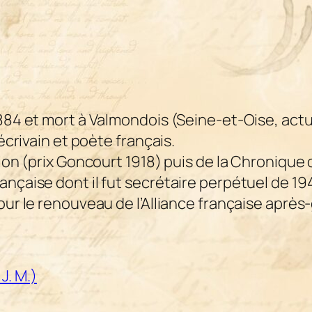
1884 et mort à Valmondois (Seine-et-Oise, act
 écrivain et poète français.
ion (prix Goncourt 1918) puis de la Chronique d
nçaise dont il fut secrétaire perpétuel de 1944
our le renouveau de l’Alliance française après
J. M.)