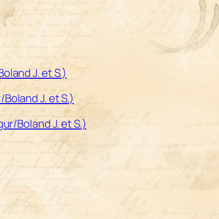
land J. et S.)
Boland J. et S.)
ur/Boland J. et S.)