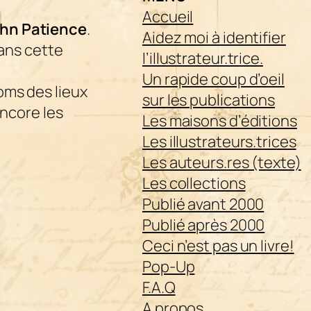
Accueil
hn Patience
.
Aidez moi à identifier
dans cette
l’illustrateur.trice.
Un rapide coup d’oeil
oms des lieux
sur les publications
ncore les
Les maisons d’éditions
Les illustrateurs.trices
Les auteurs.res (texte)
Les collections
Publié avant 2000
Publié après 2000
Ceci n’est pas un livre!
Pop-Up
F.A.Q
A propos