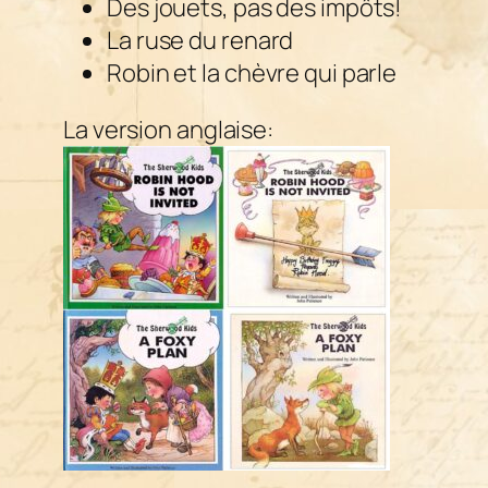
Des jouets, pas des impôts!
La ruse du renard
Robin et la chèvre qui parle
La version anglaise: