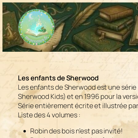
Aller
au
contenu
Les enfants de Sherwood
Les enfants de Sherwood
est une série 
Sherwood Kids) et en 1996 pour la versi
Série entièrement écrite et illustrée pa
Liste des 4 volumes :
Robin des bois n’est pas invité!