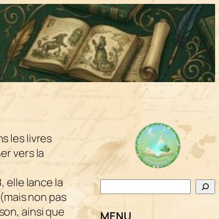
s les livres
er vers la
 elle lance la
Rechercher
s (mais non pas
son, ainsi que
MENU