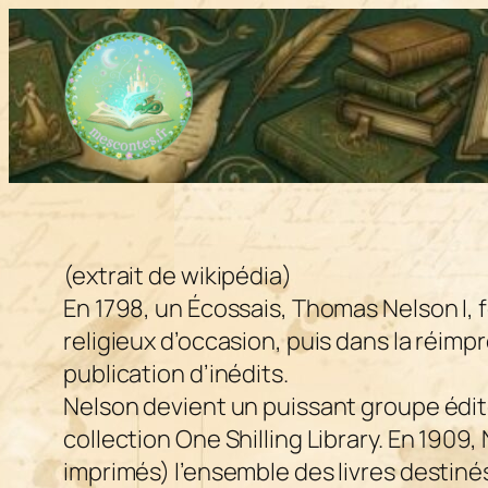
Aller
au
contenu
(extrait de wikipédia)
En 1798, un Écossais, Thomas Nelson I, f
religieux d’occasion, puis dans la réimp
publication d’inédits.
Nelson devient un puissant groupe éditori
collection One Shilling Library. En 1909,
imprimés) l’ensemble des livres destiné