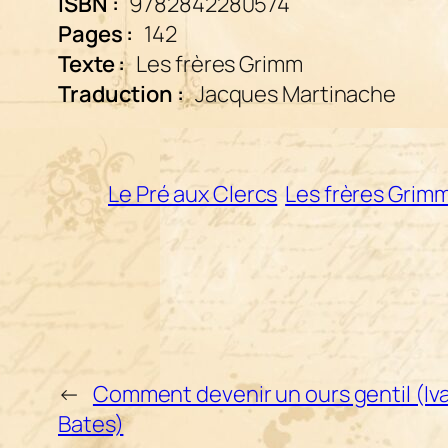
ISBN :
9782842280574
Pages :
142
Texte :
Les frères Grimm
Traduction :
Jacques Martinache
Le Pré aux Clercs
Les frères Grim
←
Comment devenir un ours gentil (Iv
Bates)