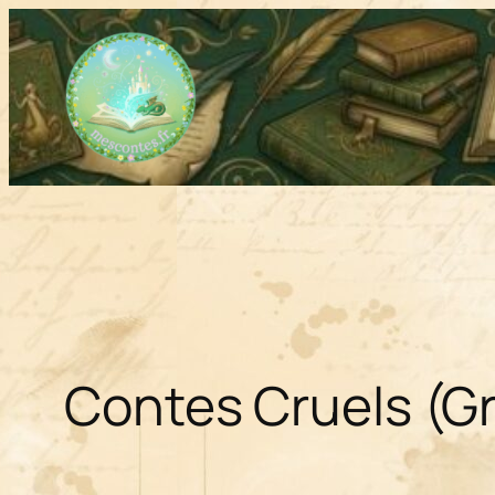
Aller
au
contenu
Contes Cruels (G