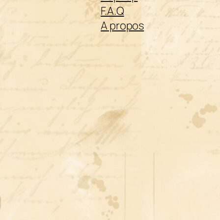
F.A.Q
A propos