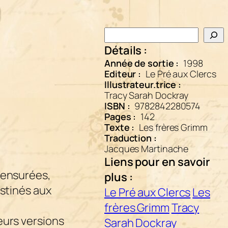
Rechercher
Détails :
Année de sortie :
1998
Editeur :
Le Pré aux Clercs
Illustrateur.trice :
Tracy Sarah Dockray
ISBN :
9782842280574
Pages :
142
Texte :
Les frères Grimm
Traduction :
Jacques Martinache
Liens pour en savoir
censurées,
plus :
estinés aux
Le Pré aux Clercs
Les
frères Grimm
Tracy
eurs versions
Sarah Dockray