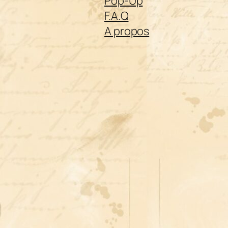
Pop-Up
F.A.Q
A propos