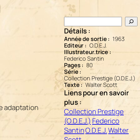
Rechercher
Détails :
Année de sortie :
1963
Editeur :
O.D.E.J.
Illustrateur.trice :
Federico Santin
Pages :
80
Série :
Collection Prestige (O.D.E.J.)
Texte :
Walter Scott
Liens pour en savoir
plus :
ne adaptation
Collection Prestige
(O.D.E.J.)
Federico
Santin
O.D.E.J.
Walter
Scott