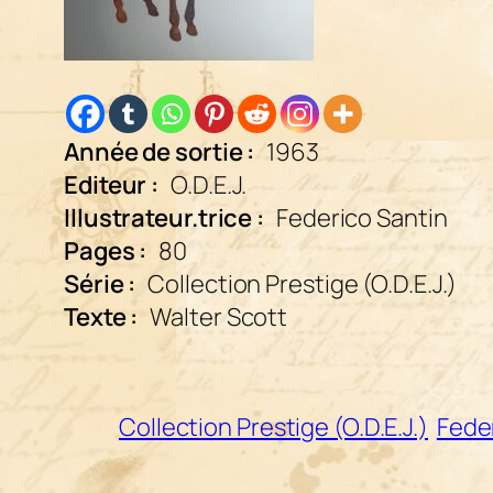
Année de sortie :
1963
Editeur :
O.D.E.J.
Illustrateur.trice :
Federico Santin
Pages :
80
Série :
Collection Prestige (O.D.E.J.)
Texte :
Walter Scott
Collection Prestige (O.D.E.J.)
Fede