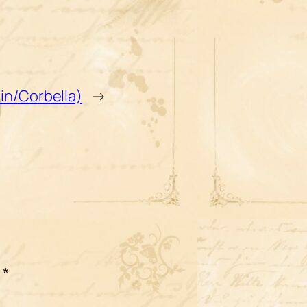
ain/Corbella)
→
c
*