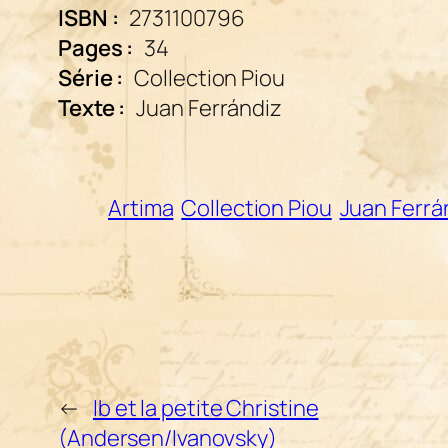
ISBN :
2731100796
Pages :
34
Série :
Collection Piou
Texte :
Juan Ferrándiz
Artima
Collection Piou
Juan Ferrá
←
Ib et la petite Christine
(Andersen/Ivanovsky)