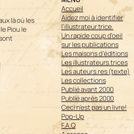
Accueil
Aidez moi à identifier
aux là où les
l’illustrateur.trice.
e Piou le
Un rapide coup d’oeil
 sont
sur les publications
Les maisons d’éditions
Les illustrateurs.trices
Les auteurs.res (texte)
Les collections
Publié avant 2000
Publié après 2000
Ceci n’est pas un livre!
Pop-Up
F.A.Q