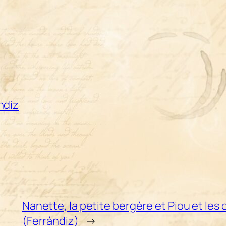
ndiz
Nanette, la petite bergère et Piou et les
(Ferrándiz)
→