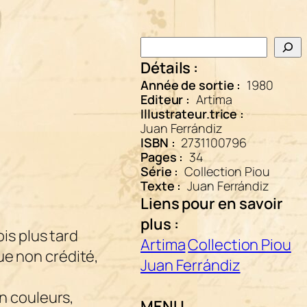
Rechercher
Détails :
Année de sortie :
1980
Editeur :
Artima
Illustrateur.trice :
Juan Ferrándiz
ISBN :
2731100796
Pages :
34
Série :
Collection Piou
Texte :
Juan Ferrándiz
Liens pour en savoir
plus :
ois plus tard
Artima
Collection Piou
que non crédité,
Juan Ferrándiz
en couleurs,
MENU