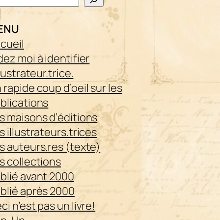
ENU
cueil
dez moi à identifier
illustrateur.trice.
 rapide coup d’oeil sur les
blications
s maisons d’éditions
s illustrateurs.trices
s auteurs.res (texte)
s collections
blié avant 2000
blié après 2000
ci n’est pas un livre!