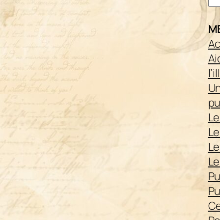
M
Ac
Ai
l’
Un
pu
Le
Le
Le
Le
Pu
Pu
Ce