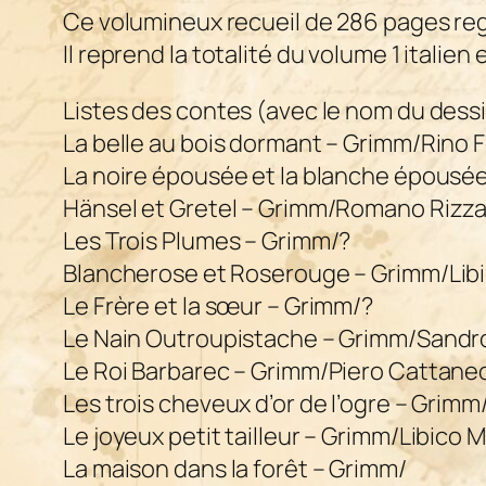
Ce volumineux recueil de 286 pages re
Il reprend la totalité du volume 1 italie
Listes des contes (avec le nom du dessinat
La belle au bois dormant – Grimm/Rino F
La noire épousée et la blanche épousé
Hänsel et Gretel – Grimm/Romano Rizz
Les Trois Plumes – Grimm/?
Blancherose et Roserouge – Grimm/Libi
Le Frère et la sœur – Grimm/?
Le Nain Outroupistache – Grimm/Sandro
Le Roi Barbarec – Grimm/Piero Cattane
Les trois cheveux d’or de l’ogre – Gri
Le joyeux petit tailleur – Grimm/Libico 
La maison dans la forêt
– Grimm/