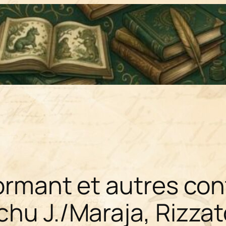
dormant et autres co
chu J./Maraja, Rizzat