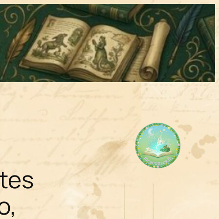
ntes
o,