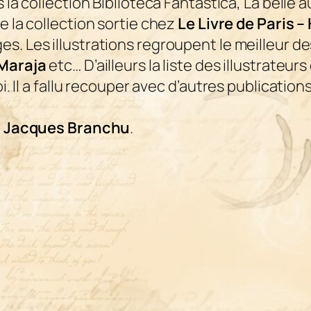
 la collection
Biblioteca Fantastica
,
La belle 
de la collection sortie chez
Le Livre de Paris 
ges
. Les illustrations regroupent le meilleur de
Maraja
etc… D’ailleurs la liste des illustrateurs
i. Il a fallu recouper avec d’autres publications
r
Jacques Branchu
.