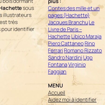
au bois dormant
plus :
– Hachette
sous
Contes des mille et un
s illustrateurs
pages (Hachette)
 est très
Jacques Branchu
Le
 pour identifier
Livre de Paris –
Hachette
Libico Maraja
Piero Cattaneo
Rino
Ferrari
Romano Rizzato
Sandro Nardini
Ugo
Fontana
Virginio
Faggian
MENU
Accueil
Aidez moi à identifier