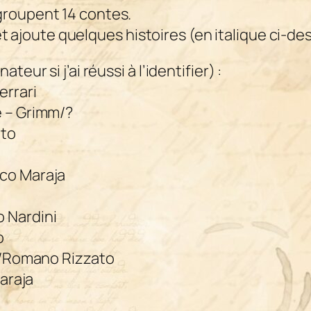
groupent 14 contes.
n et ajoute quelques histoires (en italique ci-d
eur si j’ai réussi à l’identifier) :
errari
e – Grimm/?
ato
co Maraja
 Nardini
o
mm/Romano Rizzato
Maraja