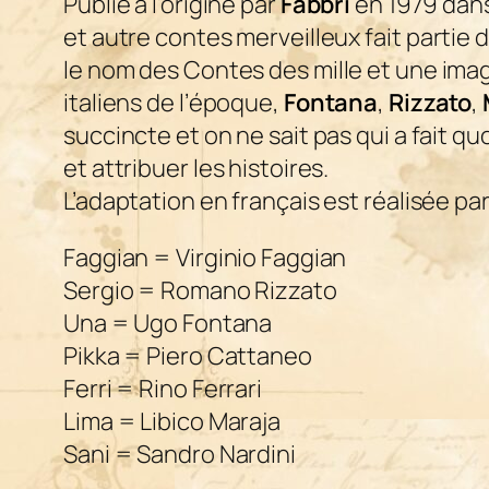
Publié à l’origine par
Fabbri
en 1979 dans
et autre contes merveilleux
fait partie 
le nom des
Contes des mille et une ima
italiens de l’époque,
Fontana
,
Rizzato
,
succincte et on ne sait pas qui a fait quo
et attribuer les histoires.
L’adaptation en français est réalisée pa
Faggian = Virginio Faggian
Sergio = Romano Rizzato
Una = Ugo Fontana
Pikka = Piero Cattaneo
Ferri = Rino Ferrari
Lima = Libico Maraja
Sani = Sandro Nardini